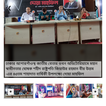
❮
❯
ঢাকার আগারগাঁওস্থ জাতীয় বেতার ভবন অডিটোরিয়ামে মহান
স্বাধীনতার ঘোষক শহীদ রাষ্ট্রপতি জিয়াউর রহমান বীর উত্তম
-এর ৪৫তম শাহাদাত বার্ষিকী উপলক্ষ্যে দোয়া মাহফিল
🡸
🡺