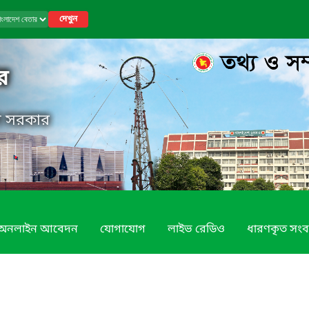
দেখুন
র
েশ সরকার
অনলাইন আবেদন
যোগাযোগ
লাইভ রেডিও
ধারণকৃত সংব