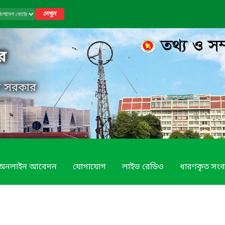
দেখুন
র
েশ সরকার
অনলাইন আবেদন
যোগাযোগ
লাইভ রেডিও
ধারণকৃত সংব