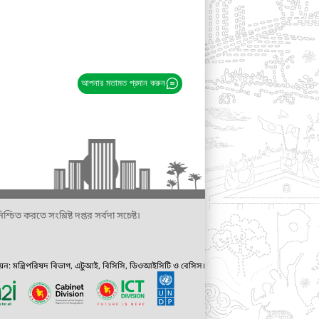
আপনার মতামত প্রদান করুন
্চিত করতে সংশ্লিষ্ট দপ্তর সর্বদা সচেষ্ট।
ায়ন: মন্ত্রিপরিষদ বিভাগ, এটুআই, বিসিসি, ডিওআইসিটি ও বেসিস।