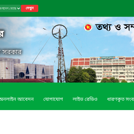
দেখুন
র
েশ সরকার
অনলাইন আবেদন
যোগাযোগ
লাইভ রেডিও
ধারণকৃত সংব