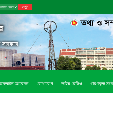
দেখুন
র
েশ সরকার
অনলাইন আবেদন
যোগাযোগ
লাইভ রেডিও
ধারণকৃত সংব