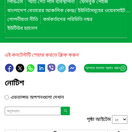
পিডিএস
স্মার্ট গেট পাস ব্যবস্থাপনা
ফেসবুক পেইজ
বাংলাদেশ বেতারের আঞ্চলিক কেন্দ্র/ ইউনিটসমূহের ওয়েবসাইট লিংক
গোপনীয়তা নীতি
কর্মকর্তাদের পরিচিতি নম্বর
ইউটিউব চ্যানেল
এই কনটেন্টটি শেয়ার করতে ক্লিক করুন
আপনার মতামত প্রদান করুন
নোটিশ
এডভান্সড অপশনগুলো দেখান
পৃষ্ঠা আইটেম