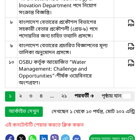
Inovation Department পদে নিয়োগ
সংক্রান্ত বিজ্ঞপ্তি।
৮
বাংলাদেশ বেতারের প্রকৌশল বিভাগের
সহকারী বেতার প্রকৌশলী (গ্রেড-৯) পদে
পদোন্নতির জন্য চাহিত তথ্যাদি প্রসঙ্গে।
৯
বাংলাদেশ বেতারের প্রচারিত বিজ্ঞাপনের মূল্য
তালিকা অনুমোদন প্রসঙ্গে।
১০
OSBU কর্তৃক আয়োজিত “Water
Management: Challenge and
Opportunities”-শীর্ষক ওয়েবিনারে
অংশগ্রহণ।
১
২
৩
৪
...
২১
পরবর্তী
🡲
পৃষ্ঠায় যান
আর্কাইভ দেখুন
দেখছেন ১ থেকে ১০ পর্যন্ত, মোট ২০২ এন্ট্রি
এই কনটেন্টটি শেয়ার করতে ক্লিক করুন
আপনার মতামত প্রদান করুন