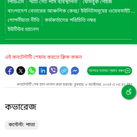
পিডিএস
স্মার্ট গেট পাস ব্যবস্থাপনা
ফেসবুক পেইজ
বাংলাদেশ বেতারের আঞ্চলিক কেন্দ্র/ ইউনিটসমূহের ওয়েবসাইট লিংক
গোপনীয়তা নীতি
কর্মকর্তাদের পরিচিতি নম্বর
ইউটিউব চ্যানেল
এই কনটেন্টটি শেয়ার করতে ক্লিক করুন
আপনার মতামত প্রদান করুন
কনটেন্টটি শেষ হাল-নাগাদ করা হয়েছে: বুধবার, ৯ অক্টোবর, ২০২৪ এ ০৫:৪২ PM
কভারেজ
কন্টেন্ট: পাতা