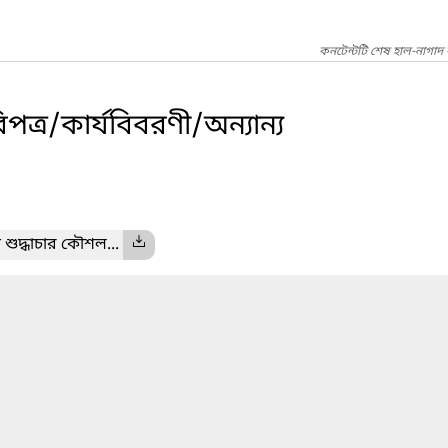
কনটেন্টটি শেষ হাল-নাগাদ 
পত্র/কার্যবিবরণী/অন্যান্য
 শুদ্ধাচার কৌশল...