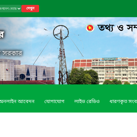
দেখুন
র
েশ সরকার
অনলাইন আবেদন
যোগাযোগ
লাইভ রেডিও
ধারণকৃত সংব