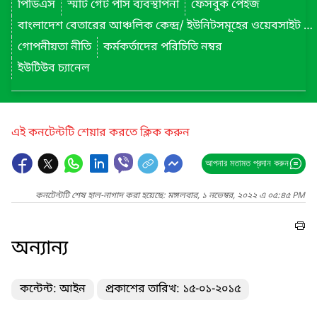
পিডিএস
স্মার্ট গেট পাস ব্যবস্থাপনা
ফেসবুক পেইজ
বাংলাদেশ বেতারের আঞ্চলিক কেন্দ্র/ ইউনিটসমূহের ওয়েবসাইট লিংক
গোপনীয়তা নীতি
কর্মকর্তাদের পরিচিতি নম্বর
ইউটিউব চ্যানেল
এই কনটেন্টটি শেয়ার করতে ক্লিক করুন
আপনার মতামত প্রদান করুন
কনটেন্টটি শেষ হাল-নাগাদ করা হয়েছে: মঙ্গলবার, ১ নভেম্বর, ২০২২ এ ০৫:৪৫ PM
অন্যান্য
কন্টেন্ট: আইন
প্রকাশের তারিখ: ১৫-০১-২০১৫