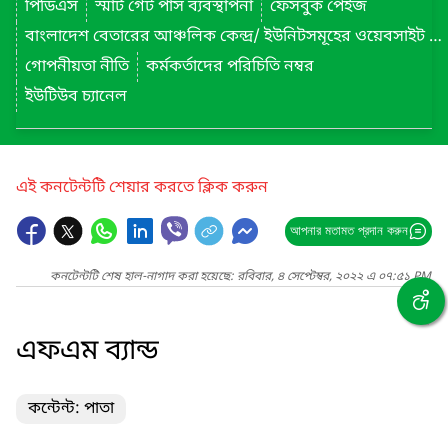
পিডিএস
স্মার্ট গেট পাস ব্যবস্থাপনা
ফেসবুক পেইজ
বাংলাদেশ বেতারের আঞ্চলিক কেন্দ্র/ ইউনিটসমূহের ওয়েবসাইট লিংক
গোপনীয়তা নীতি
কর্মকর্তাদের পরিচিতি নম্বর
ইউটিউব চ্যানেল
এই কনটেন্টটি শেয়ার করতে ক্লিক করুন
আপনার মতামত প্রদান করুন
কনটেন্টটি শেষ হাল-নাগাদ করা হয়েছে: রবিবার, ৪ সেপ্টেম্বর, ২০২২ এ ০৭:৫১ PM
এফএম ব্যান্ড
কন্টেন্ট: পাতা