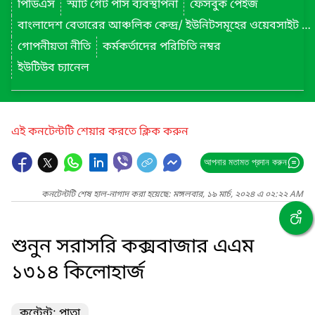
পিডিএস
স্মার্ট গেট পাস ব্যবস্থাপনা
ফেসবুক পেইজ
বাংলাদেশ বেতারের আঞ্চলিক কেন্দ্র/ ইউনিটসমূহের ওয়েবসাইট লিংক
গোপনীয়তা নীতি
কর্মকর্তাদের পরিচিতি নম্বর
ইউটিউব চ্যানেল
এই কনটেন্টটি শেয়ার করতে ক্লিক করুন
আপনার মতামত প্রদান করুন
কনটেন্টটি শেষ হাল-নাগাদ করা হয়েছে: মঙ্গলবার, ১৯ মার্চ, ২০২৪ এ ০২:২২ AM
শুনুন সরাসরি কক্সবাজার এএম
১৩১৪ কিলোহার্জ
কন্টেন্ট: পাতা