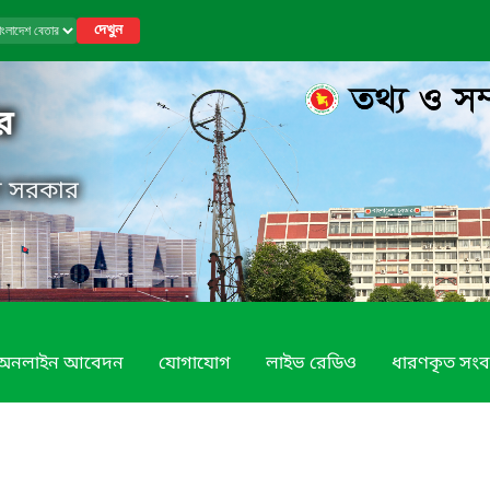
দেখুন
র
েশ সরকার
অনলাইন আবেদন
যোগাযোগ
লাইভ রেডিও
ধারণকৃত সংব