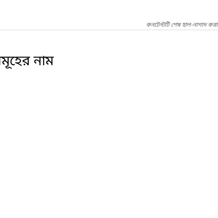
কনটেন্টটি শেষ হাল-নাগাদ করা 
 সমূহের নাম