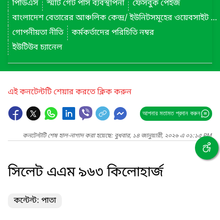
পিডিএস
স্মার্ট গেট পাস ব্যবস্থাপনা
ফেসবুক পেইজ
বাংলাদেশ বেতারের আঞ্চলিক কেন্দ্র/ ইউনিটসমূহের ওয়েবসাইট লিংক
গোপনীয়তা নীতি
কর্মকর্তাদের পরিচিতি নম্বর
ইউটিউব চ্যানেল
এই কনটেন্টটি শেয়ার করতে ক্লিক করুন
আপনার মতামত প্রদান করুন
কনটেন্টটি শেষ হাল-নাগাদ করা হয়েছে: বুধবার, ১৪ জানুয়ারী, ২০২৬ এ ০১:১৫ PM
সিলেট এএম ৯৬৩ কিলোহার্জ
কন্টেন্ট: পাতা