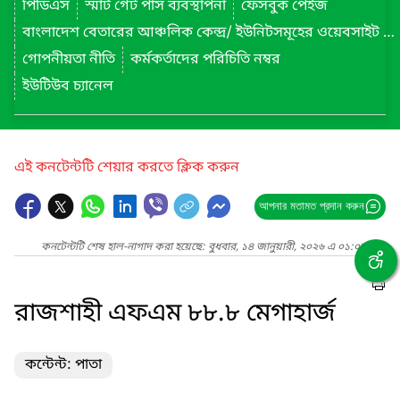
পিডিএস
স্মার্ট গেট পাস ব্যবস্থাপনা
ফেসবুক পেইজ
বাংলাদেশ বেতারের আঞ্চলিক কেন্দ্র/ ইউনিটসমূহের ওয়েবসাইট লিংক
গোপনীয়তা নীতি
কর্মকর্তাদের পরিচিতি নম্বর
ইউটিউব চ্যানেল
এই কনটেন্টটি শেয়ার করতে ক্লিক করুন
আপনার মতামত প্রদান করুন
কনটেন্টটি শেষ হাল-নাগাদ করা হয়েছে: বুধবার, ১৪ জানুয়ারী, ২০২৬ এ ০১:০৮ PM
রাজশাহী এফএম ৮৮.৮ মেগাহার্জ
কন্টেন্ট: পাতা