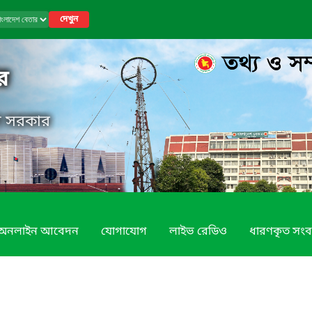
দেখুন
র
েশ সরকার
অনলাইন আবেদন
যোগাযোগ
লাইভ রেডিও
ধারণকৃত সংব