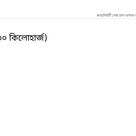
কনটেন্টটি শেষ হাল-নাগাদ 
৬৩০ কিলোহার্জ)