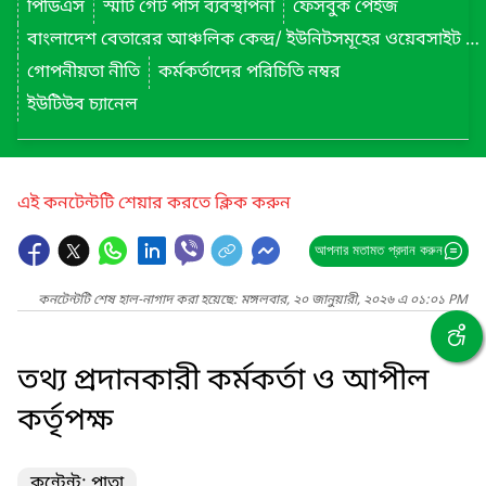
পিডিএস
স্মার্ট গেট পাস ব্যবস্থাপনা
ফেসবুক পেইজ
বাংলাদেশ বেতারের আঞ্চলিক কেন্দ্র/ ইউনিটসমূহের ওয়েবসাইট লিংক
গোপনীয়তা নীতি
কর্মকর্তাদের পরিচিতি নম্বর
ইউটিউব চ্যানেল
এই কনটেন্টটি শেয়ার করতে ক্লিক করুন
আপনার মতামত প্রদান করুন
কনটেন্টটি শেষ হাল-নাগাদ করা হয়েছে: মঙ্গলবার, ২০ জানুয়ারী, ২০২৬ এ ০১:০১ PM
তথ্য প্রদানকারী কর্মকর্তা ও আপীল
কর্তৃপক্ষ
কন্টেন্ট: পাতা