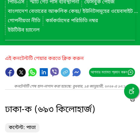
পিডিএস
স্মার্ট গেট পাস ব্যবস্থাপনা
ফেসবুক পেইজ
বাংলাদেশ বেতারের আঞ্চলিক কেন্দ্র/ ইউনিটসমূহের ওয়েবসাইট লিংক
গোপনীয়তা নীতি
কর্মকর্তাদের পরিচিতি নম্বর
ইউটিউব চ্যানেল
এই কনটেন্টটি শেয়ার করতে ক্লিক করুন
আপনার মতামত প্রদান করুন
কনটেন্টটি শেষ হাল-নাগাদ করা হয়েছে: বুধবার, ১৪ জানুয়ারী, ২০২৬ এ ১০:১৭ AM
ঢাকা-ক (৬৯৩ কিলোহার্জ)
কন্টেন্ট: পাতা