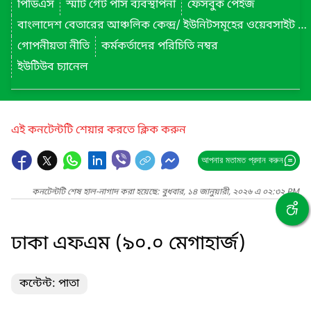
পিডিএস
স্মার্ট গেট পাস ব্যবস্থাপনা
ফেসবুক পেইজ
বাংলাদেশ বেতারের আঞ্চলিক কেন্দ্র/ ইউনিটসমূহের ওয়েবসাইট লিংক
গোপনীয়তা নীতি
কর্মকর্তাদের পরিচিতি নম্বর
ইউটিউব চ্যানেল
এই কনটেন্টটি শেয়ার করতে ক্লিক করুন
আপনার মতামত প্রদান করুন
কনটেন্টটি শেষ হাল-নাগাদ করা হয়েছে: বুধবার, ১৪ জানুয়ারী, ২০২৬ এ ০২:৩২ PM
ঢাকা এফএম (৯০.০ মেগাহার্জ)
কন্টেন্ট: পাতা