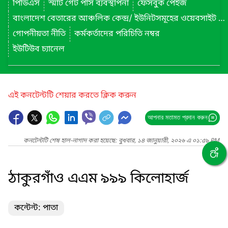
পিডিএস
স্মার্ট গেট পাস ব্যবস্থাপনা
ফেসবুক পেইজ
বাংলাদেশ বেতারের আঞ্চলিক কেন্দ্র/ ইউনিটসমূহের ওয়েবসাইট লিংক
গোপনীয়তা নীতি
কর্মকর্তাদের পরিচিতি নম্বর
ইউটিউব চ্যানেল
এই কনটেন্টটি শেয়ার করতে ক্লিক করুন
আপনার মতামত প্রদান করুন
কনটেন্টটি শেষ হাল-নাগাদ করা হয়েছে: বুধবার, ১৪ জানুয়ারী, ২০২৬ এ ০১:৫৯ PM
ঠাকুরগাঁও এএম ৯৯৯ কিলোহার্জ
কন্টেন্ট: পাতা