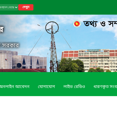
দেখুন
র
েশ সরকার
অনলাইন আবেদন
যোগাযোগ
লাইভ রেডিও
ধারণকৃত সংব