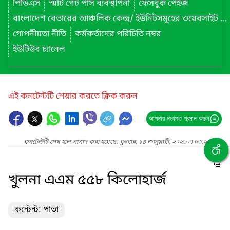
পিডিএস
স্মার্ট গেট পাস ব্যবস্থাপনা
ফেসবুক পেইজ
বাংলাদেশ বেতারের আঞ্চলিক কেন্দ্র/ ইউনিটসমূহের ওয়েবসাইট লিংক
গোপনীয়তা নীতি
কর্মকর্তাদের পরিচিতি নম্বর
ইউটিউব চ্যানেল
এই কনটেন্টটি শেয়ার করতে ক্লিক করুন
আপনার মতামত প্রদান করুন
কনটেন্টটি শেষ হাল-নাগাদ করা হয়েছে: বুধবার, ১৪ জানুয়ারী, ২০২৬ এ ০৩:২৫ PM
খুলনা এএম ৫৫৮ কিলোহার্জ
কন্টেন্ট: পাতা