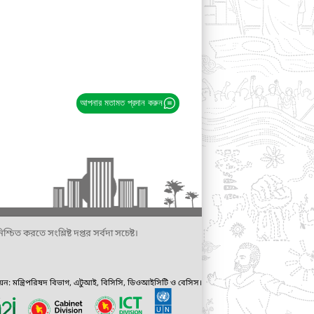
আপনার মতামত প্রদান করুন
্চিত করতে সংশ্লিষ্ট দপ্তর সর্বদা সচেষ্ট।
ায়ন: মন্ত্রিপরিষদ বিভাগ, এটুআই, বিসিসি, ডিওআইসিটি ও বেসিস।