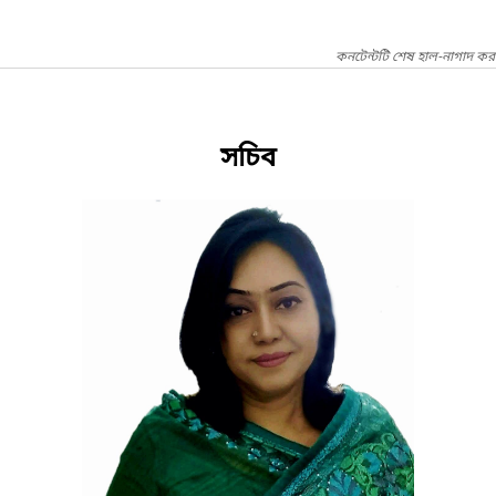
কনটেন্টটি শেষ হাল-নাগাদ করা
সচিব