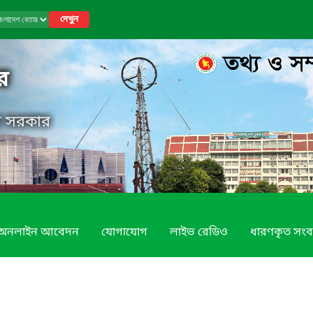
দেখুন
র
েশ সরকার
অনলাইন আবেদন
যোগাযোগ
লাইভ রেডিও
ধারণকৃত সংব