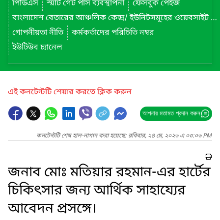
পিডিএস
স্মার্ট গেট পাস ব্যবস্থাপনা
ফেসবুক পেইজ
বাংলাদেশ বেতারের আঞ্চলিক কেন্দ্র/ ইউনিটসমূহের ওয়েবসাইট লিংক
গোপনীয়তা নীতি
কর্মকর্তাদের পরিচিতি নম্বর
ইউটিউব চ্যানেল
এই কনটেন্টটি শেয়ার করতে ক্লিক করুন
আপনার মতামত প্রদান করুন
কনটেন্টটি শেষ হাল-নাগাদ করা হয়েছে: রবিবার, ২৪ মে, ২০২৬ এ ০৩:০৬ PM
জনাব মোঃ মতিয়ার রহমান-এর হার্টের
চিকিৎসার জন্য আর্থিক সাহায্যের
আবেদন প্রসঙ্গে।