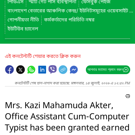
পিডিএস
স্মার্ট গেট পাস ব্যবস্থাপনা
ফেসবুক পেইজ
বাংলাদেশ বেতারের আঞ্চলিক কেন্দ্র/ ইউনিটসমূহের ওয়েবসাইট লিংক
গোপনীয়তা নীতি
কর্মকর্তাদের পরিচিতি নম্বর
ইউটিউব চ্যানেল
এই কনটেন্টটি শেয়ার করতে ক্লিক করুন
আপনার মতামত প্রদান করুন
কনটেন্টটি শেষ হাল-নাগাদ করা হয়েছে: মঙ্গলবার, ১৪ জুলাই, ২০২৬ এ ১২:৫২ PM
Mrs. Kazi Mahamuda Akter,
Office Assistant Cum-Computer
Typist has been granted earned