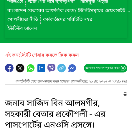
পিডিএস
স্মার্ট গেট পাস ব্যবস্থাপনা
ফেসবুক পেইজ
বাংলাদেশ বেতারের আঞ্চলিক কেন্দ্র/ ইউনিটসমূহের ওয়েবসাইট লিংক
গোপনীয়তা নীতি
কর্মকর্তাদের পরিচিতি নম্বর
ইউটিউব চ্যানেল
এই কনটেন্টটি শেয়ার করতে ক্লিক করুন
আপনার মতামত প্রদান করুন
কনটেন্টটি শেষ হাল-নাগাদ করা হয়েছে: বৃহস্পতিবার, ২১ মে, ২০২৬ এ ০৩:৫১ PM
জনাব সাজিদ বিন আলমগীর,
সহকারী বেতার প্রকৌশলী - এর
পাসপোর্টের এনওসি প্রসঙ্গে।