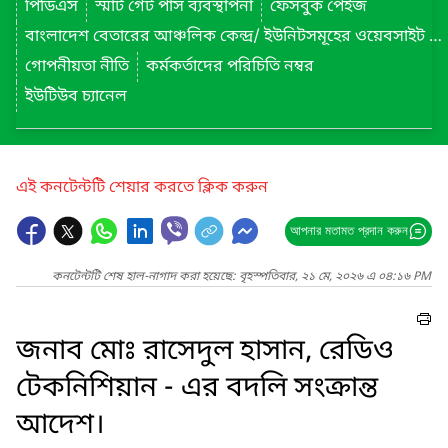
পিডিএস
স্মার্ট গেট পাস ব্যবস্থাপনা
ফেসবুক পেইজ
বাংলাদেশ বেতারের আঞ্চলিক কেন্দ্র/ ইউনিটসমূহের ওয়েবসাইট লিংক
গোপনীয়তা নীতি
কর্মকর্তাদের পরিচিতি নম্বর
ইউটিউব চ্যানেল
এই কনটেন্টটি শেয়ার করতে ক্লিক করুন
আপনার মতামত প্রদান করুন
কনটেন্টটি শেষ হাল-নাগাদ করা হয়েছে: বৃহস্পতিবার, ২১ মে, ২০২৬ এ ০৪:১৬ PM
জনাব মোঃ রাসেদুল হাসান, রেডিও
টেকনিশিয়ান - এর বদলি সংক্রান্ত
আদেশ।