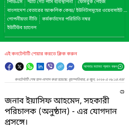
পিডিএস
স্মার্ট গেট পাস ব্যবস্থাপনা
ফেসবুক পেইজ
বাংলাদেশ বেতারের আঞ্চলিক কেন্দ্র/ ইউনিটসমূহের ওয়েবসাইট লিংক
গোপনীয়তা নীতি
কর্মকর্তাদের পরিচিতি নম্বর
ইউটিউব চ্যানেল
এই কনটেন্টটি শেয়ার করতে ক্লিক করুন
আপনার মতামত প্রদান করুন
কনটেন্টটি শেষ হাল-নাগাদ করা হয়েছে: বৃহস্পতিবার, ৪ জুন, ২০২৬ এ ০৯:১৪ AM
জনাব ইয়াসিফ আহমেদ, সহকারী
পরিচালক (অনুষ্ঠান) - এর যোগদান
প্রসঙ্গে।