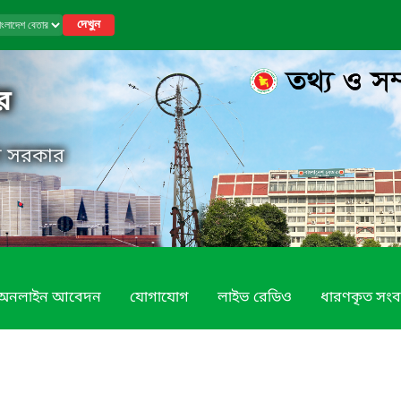
দেখুন
র
েশ সরকার
অনলাইন আবেদন
যোগাযোগ
লাইভ রেডিও
ধারণকৃত সংব