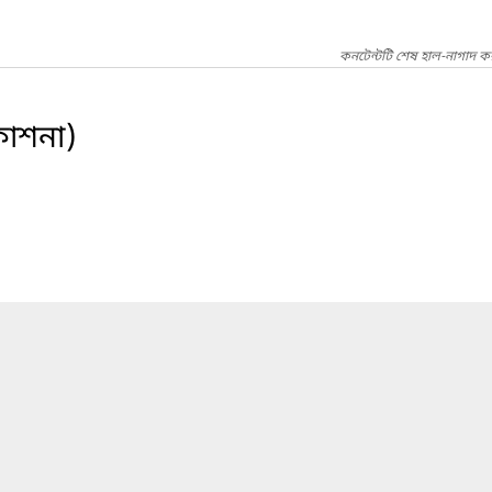
কনটেন্টটি শেষ হাল-নাগাদ ক
রকাশনা)